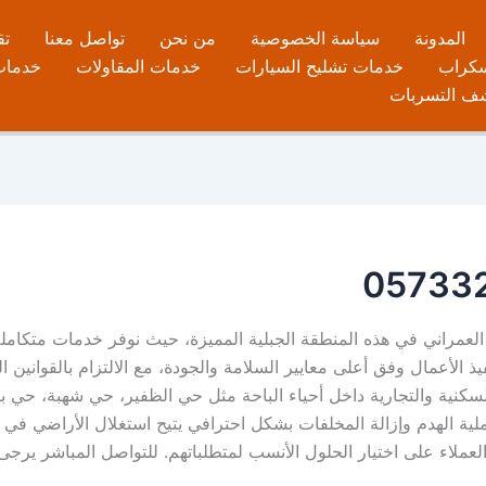
المدونة
سياسة الخصوصية
من نحن
تواصل معنا
تق
سكراب
خدمات تشليح السيارات
خدمات المقاولات
خدمات 
ف التسربات
لعمراني في هذه المنطقة الجبلية المميزة، حيث نوفر خدمات متكاملة ل
لأعمال وفق أعلى معايير السلامة والجودة، مع الالتزام بالقوانين الم
السكنية والتجارية داخل أحياء الباحة مثل حي الظفير، حي شهبة، حي ب
لية الهدم وإزالة المخلفات بشكل احترافي يتيح استغلال الأراضي في م
ء على اختيار الحلول الأنسب لمتطلباتهم. للتواصل المباشر يرجى الاتصال ع