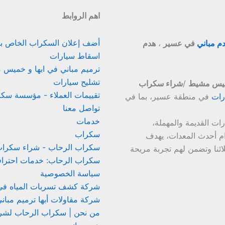
اهم الروابط
أضف إعلان السكراب الخاص ب
م مباني
في عسير
،
هدم
اسقاط سيارات
ترميم مباني في ابها و خميس 
تشليح سيارات
ميس مشيط
/
شراء سكراب
تقييمات العملاء - مؤسسة سك
رات
في منطقة عسير، بما في
تواصل معنا
خدمات
ات القديمة والمهملة،
سكراب
ام أحدث المعدات، يهدف
سكراب الرحاب - شراء سكراب
ائنا وتضمن لهم تجربة مريحة
سكراب الرحاب: خدمات احترافية
سياسة الخصوصية
شركة كشف تسربات المياه في 
شركة مقاولات أبها ترميم مباني وتش
من نحن | سكراب الرحاب لشراء