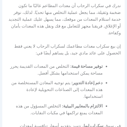
ندرك في سكراب الرحاب أن معدات المطاعم غالبًا ما تكون
ضخمة وثقيلة، مما يجعل عملية التخلص منها تحديًا. لذلك، نوفر
خدمة استلام المعدات من موقعك، مما يسهل عليك عملية التجديد
أو الإغلاق. فريقنا مجهز للتعامل مع فك ونقل هذه المعدات بأمان
وكفاءة.
إن بيع سكراب معدات مطاعمك لسكراب الرحاب لا يعني فقط
الحصول على عائد مادي جيد، بل يساهم أيضًا في:
توفير مساحة قيمة:
التخلص من المعدات القديمة يحرر
مساحة يمكن استخدامها بشكل أفضل.
دعم إعادة التدوير:
يتم توجيه المعادن المستخلصة من
هذه المعدات إلى الصناعات التحويلية لإعادة
استخدامها.
الالتزام بالمعايير البيئية:
التخلص المسؤول من هذه
المعدات يمنع تراكمها في مكبات النفايات.
في سوق
سكراب ابها
، نتميز بتقديم أسعار تنافسية لمعدات