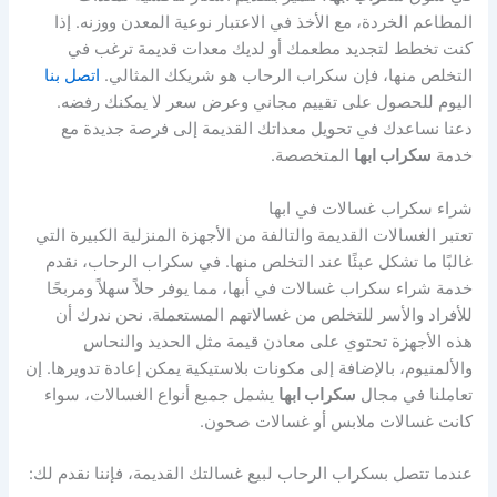
المطاعم الخردة، مع الأخذ في الاعتبار نوعية المعدن ووزنه. إذا
كنت تخطط لتجديد مطعمك أو لديك معدات قديمة ترغب في
التخلص منها، فإن سكراب الرحاب هو شريكك المثالي.
اتصل بنا
اليوم للحصول على تقييم مجاني وعرض سعر لا يمكنك رفضه.
دعنا نساعدك في تحويل معداتك القديمة إلى فرصة جديدة مع
خدمة
سكراب ابها
المتخصصة.
شراء سكراب غسالات في ابها
تعتبر الغسالات القديمة والتالفة من الأجهزة المنزلية الكبيرة التي
غالبًا ما تشكل عبئًا عند التخلص منها. في سكراب الرحاب، نقدم
خدمة شراء سكراب غسالات في أبها، مما يوفر حلاً سهلاً ومربحًا
للأفراد والأسر للتخلص من غسالاتهم المستعملة. نحن ندرك أن
هذه الأجهزة تحتوي على معادن قيمة مثل الحديد والنحاس
والألمنيوم، بالإضافة إلى مكونات بلاستيكية يمكن إعادة تدويرها. إن
تعاملنا في مجال
سكراب ابها
يشمل جميع أنواع الغسالات، سواء
كانت غسالات ملابس أو غسالات صحون.
عندما تتصل بسكراب الرحاب لبيع غسالتك القديمة، فإننا نقدم لك: