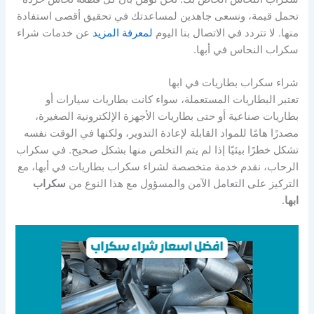
تحمل قيمة، ونسعى جاهدين لمساعدتك في تحقيق أقصى استفادة
منها. لا تتردد في الاتصال بنا اليوم
لمعرفة المزيد
عن خدمات شراء
سكراب النحاس في أبها.
شراء سكراب بطاريات في ابها
تعتبر البطاريات المستعملة، سواء كانت بطاريات سيارات أو
بطاريات صناعية أو حتى بطاريات الأجهزة الإلكترونية الصغيرة،
مصدرًا هامًا للمواد القابلة لإعادة التدوير، ولكنها في الوقت نفسه
تشكل خطرًا بيئيًا إذا لم يتم التخلص منها بشكل صحيح. في سكراب
الرحاب، نقدم خدمة متخصصة لشراء سكراب بطاريات في أبها، مع
التركيز على التعامل الآمن والمسؤول مع هذا النوع من
سكراب
ابها
.