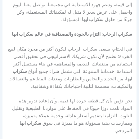
إلى قيمة، ودعم جهود الاستدامة في مجتمعنا. تواصل معنا اليوم
واحصل على عرض سعر لا مثيل له لمكيفاتك المستعملة، وكن
جزءًا من حلول
سكراب ابها
المسؤولة.
سكراب الرحاب: التزام بالجودة والمصداقية في عالم سكراب ابها
في الختام، يسعى سكراب الرحاب ليكون أكثر من مجرد مكان لبيع
الخردة؛ نطمح لأن نكون شريكك الاستراتيجي في تحقيق أقصى
استفادة من مقتنياتك القديمة والمساهمة في بناء مستقبل أكثر
استدامة. خدماتنا المتنوعة التي تشمل شراء جميع أنواع
سكراب
ابها
، من الحديد والنحاس والبطاريات ومعدات المطاعم والغسالات
والمكيفات، مصممة لتلبية احتياجاتك بكفاءة وشفافية.
نحن نؤمن بأن كل قطعة خردة لها قيمة، وأن إعادة تدوير هذه
المواد تلعب دورًا حيويًا في الحفاظ على مواردنا الطبيعية وتقليل
التلوث. التزامنا بتقديم أسعار عادلة، وخدمة عملاء متميزة،
وممارسات بيئية مسؤولة هو ما يميزنا في سوق
سكراب ابها
المزدحم.