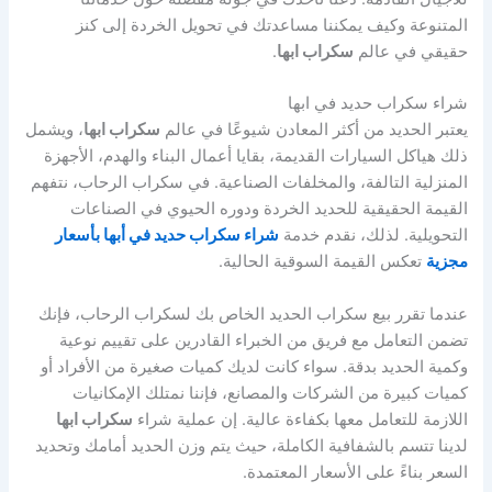
المتنوعة وكيف يمكننا مساعدتك في تحويل الخردة إلى كنز
حقيقي في عالم
سكراب ابها
.
شراء سكراب حديد في ابها
يعتبر الحديد من أكثر المعادن شيوعًا في عالم
سكراب ابها
، ويشمل
ذلك هياكل السيارات القديمة، بقايا أعمال البناء والهدم، الأجهزة
المنزلية التالفة، والمخلفات الصناعية. في سكراب الرحاب، نتفهم
القيمة الحقيقية للحديد الخردة ودوره الحيوي في الصناعات
التحويلية. لذلك، نقدم خدمة
شراء سكراب حديد في أبها بأسعار
مجزية
تعكس القيمة السوقية الحالية.
عندما تقرر بيع سكراب الحديد الخاص بك لسكراب الرحاب، فإنك
تضمن التعامل مع فريق من الخبراء القادرين على تقييم نوعية
وكمية الحديد بدقة. سواء كانت لديك كميات صغيرة من الأفراد أو
كميات كبيرة من الشركات والمصانع، فإننا نمتلك الإمكانيات
اللازمة للتعامل معها بكفاءة عالية. إن عملية شراء
سكراب ابها
لدينا تتسم بالشفافية الكاملة، حيث يتم وزن الحديد أمامك وتحديد
السعر بناءً على الأسعار المعتمدة.