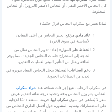
كان النحاس الأحمر النقي، أو النحاس الأصفر (البرونز)، أو النحاس
المخلوط.
لماذا يعتبر بيع سكراب النحاس قرارًا حكيمًا؟
عائد مادي مرتفع:
يعتبر النحاس من أغلى المعادن
الأساسية في سوق الخردة.
الحفاظ على الموارد:
إعادة تدوير النحاس تقلل من
الحاجة إلى استخراج خامات النحاس الجديدة، مما يوفر
الطاقة ويقلل من التأثير البيئي لعمليات التعدين.
دعم الصناعات المحلية:
يدخل النحاس المعاد تدويره في
العديد من الصناعات الحيوية.
في سكراب الرحاب، نتبع إجراءات شفافة عند
شراء سكراب
النحاس. يتم وزن النحاس بدقة وتحديد درجة نقائه لتقديم عرض
سعر لا يُضاهى في سوق
سكراب ابها
. فريقنا مستعد دائمًا للإجابة
على استفساراتك وتقديم المشورة حول أفضل الطرق للتخلص من
سكراب النحاس الخاص بك. نحن نؤمن بأن كل قطعة نحاس خردة