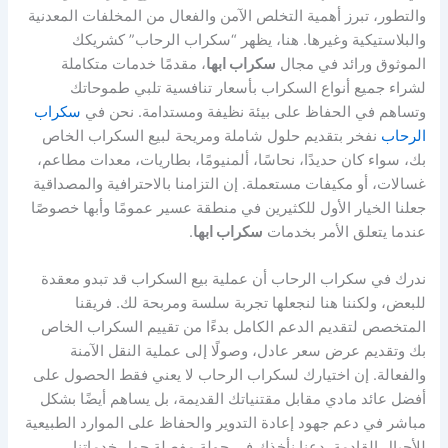
والتطور، تبرز أهمية التخلص الآمن والفعال من المخلفات المعدنية
والبلاستيكية وغيرها. هنا، يظهر “سكراب الرحاب” كشريكك
الموثوق ورائد في مجال
سكراب ابها
، مقدمًا خدمات متكاملة
لشراء جميع أنواع السكراب بأسعار تنافسية تلبي طموحاتك
وتساهم في الحفاظ على بيئة نظيفة ومستدامة. نحن في
سكراب
الرحاب
نفخر بتقديم حلول شاملة ومريحة لبيع السكراب الخاص
بك، سواء كان حديدًا، نحاسًا، ألمنيومًا، بطاريات، معدات مطاعم،
غسالات، أو مكيفات مستعملة. إن التزامنا بالاحترافية والمصداقية
جعلنا الخيار الأول للكثيرين في منطقة عسير عمومًا وأبها خصوصًا
عندما يتعلق الأمر بخدمات
سكراب ابها
.
ندرك في سكراب الرحاب أن عملية بيع السكراب قد تبدو معقدة
للبعض، ولكننا هنا لنجعلها تجربة سلسة ومربحة لك. فريقنا
المتخصص لتقديم الدعم الكامل بدءًا من تقييم السكراب الخاص
بك وتقديم عرض سعر عادل، وصولًا إلى عملية النقل الآمنة
والفعالة. إن اختيارك لسكراب الرحاب لا يعني فقط الحصول على
أفضل عائد مادي مقابل مقتنياتك القديمة، بل يساهم أيضًا بشكل
مباشر في دعم جهود إعادة التدوير والحفاظ على الموارد الطبيعية
للأجيال القادمة. دعنا نأخذك في جولة مفصلة حول خدماتنا