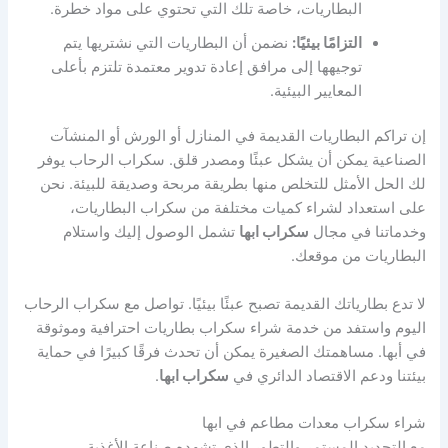
البطاريات، خاصة تلك التي تحتوي على مواد خطرة.
التزامًا بيئيًا:
نضمن أن البطاريات التي نشتريها يتم
توجيهها إلى مرافق إعادة تدوير معتمدة تلتزم بأعلى
المعايير البيئية.
إن تراكم البطاريات القديمة في المنازل أو الورش أو المنشآت
الصناعية يمكن أن يشكل عبئًا ومصدر قلق. سكراب الرحاب يوفر
لك الحل الأمثل للتخلص منها بطريقة مربحة وصديقة للبيئة. نحن
على استعداد لشراء كميات مختلفة من سكراب البطاريات،
وخدماتنا في مجال
سكراب ابها
تشمل الوصول إليك واستلام
البطاريات من موقعك.
لا تدع بطارياتك القديمة تصبح عبئًا بيئيًا. تواصل مع سكراب الرحاب
اليوم واستفد من خدمة شراء سكراب بطاريات احترافية وموثوقة
في أبها. مساهمتك الصغيرة يمكن أن تحدث فرقًا كبيرًا في حماية
بيئتنا ودعم الاقتصاد الدائري في
سكراب ابها
.
شراء سكراب معدات مطاعم في ابها
مع التجديد المستمر والتطور الذي تشهده صناعة الأغذية