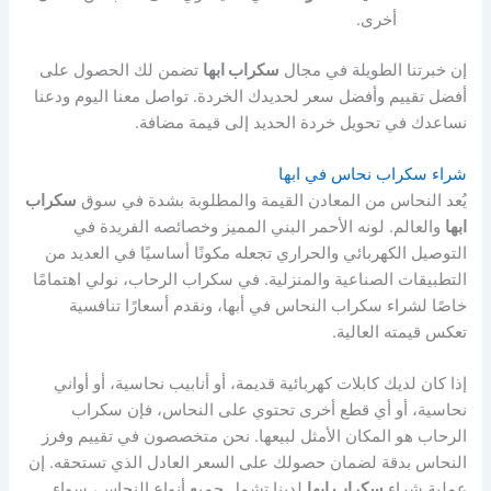
أخرى.
إن خبرتنا الطويلة في مجال
سكراب ابها
تضمن لك الحصول على
أفضل تقييم وأفضل سعر لحديدك الخردة. تواصل معنا اليوم ودعنا
نساعدك في تحويل خردة الحديد إلى قيمة مضافة.
شراء سكراب نحاس في ابها
يُعد النحاس من المعادن القيمة والمطلوبة بشدة في سوق
سكراب
ابها
والعالم. لونه الأحمر البني المميز وخصائصه الفريدة في
التوصيل الكهربائي والحراري تجعله مكونًا أساسيًا في العديد من
التطبيقات الصناعية والمنزلية. في سكراب الرحاب، نولي اهتمامًا
خاصًا لشراء سكراب النحاس في أبها، ونقدم أسعارًا تنافسية
تعكس قيمته العالية.
إذا كان لديك كابلات كهربائية قديمة، أو أنابيب نحاسية، أو أواني
نحاسية، أو أي قطع أخرى تحتوي على النحاس، فإن سكراب
الرحاب هو المكان الأمثل لبيعها. نحن متخصصون في تقييم وفرز
النحاس بدقة لضمان حصولك على السعر العادل الذي تستحقه. إن
عملية شراء
سكراب ابها
لدينا تشمل جميع أنواع النحاس، سواء