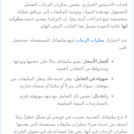
إحداث الاحتباس الحراري. يضمن سكراب الرحاب التعامل
المسؤول مع هذه المواد، وتوجيه المكيفات إلى مرافق تفكيك
متخصصة تتبع إجراءات آمنة بيئيًا. إن التزامنا بتقديم خدمة
سكراب
ابها
عالية الجودة يشمل هذا الجانب البيئي الهام.
عند اختيارك
سكراب الرحاب
لبيع مكيفاتك المستعملة، ستحصل
على:
أفضل الأسعار:
نقيم مكيفاتك بناءً على حجمها ونوعها
ومحتواها من المعادن القيمة.
سهولة في التعامل:
نوفر خدمة فك ونقل المكيفات من
موقعك، سواء كان منزلاً أو مكتبًا أو منشأة تجارية.
راحة بال:
تضمن لك التعامل مع جهة موثوقة تلتزم
بالممارسات البيئية السليمة.
لا تدع مكيفاتك القديمة تتسبب في فوضى أو تشكل خطرًا بيئيًا.
استفد من خدمة شراء سكراب مكيفات مستعملة التي يقدمها
سكراب الرحاب في أبها. نحن هنا لمساعدتك في تحويل الخردة