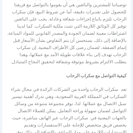
توصياتنا للمشترين والبائعين هي أن يقوموا بالتواصل مع فريقنا
للحصول على تقديرات دقيقة، أما عن شروط البيع، فإن سكراب
الرحاب تلتزم باتباع إجراءات شفافة وعادلة. يجب على البائعين
توفير كل الوثائق اللازمة التي تثبت ملكية السكراب. كما لدينا
اشتراطات معينة لضمان الجودة والمصدر القانوني للمواد المباعة.
بالإضافة إلى ذلك، يستحسن أن يتم التفاوض بشأن الأسعار قبل
إتمام الصفقة، لضمان رضى كل الأطراف المعنية. إن سكراب
الرحاب تهدف إلى بناء علاقات طويلة الأمد مع عملائها، وهذا
يتطلب الالتزام بشروط موثوقة وشفافة لتحقيق النجاح المتبادل.
كيفية التواصل مع سكراب الرحاب
تعد سكراب الرحاب واحدة من الشركات الرائدة في مجال شراء
السكراب في المملكة العربية السعودية، وهي تدرك أهمية تيسير
سبل الاتصال مع عملائها. لذا، توفر مجموعة متنوعة من وسائل
التواصل لضمان سهولة وراحة التعامل. يمكن للعملاء الاتصال
بالجهات المعنية في سكراب الرحاب عبر الهاتف مباشرة، حيث
يخصص فريق متخصص للإجابة على الاستفسارات وتقديم
الاستشارات اللازمة على مدار الساعة، بالإضافة إلى ذلك توفر