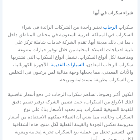
شراء سكراب في أبها
سكراب
الرحاب
تعتبر واحدة من الشركات الرائدة في شراء
السكراب في المملكة العربية السعودية في مختلف المناطق داخل
، بما في ذلك مدينة أبها. تقدم الشركة خدمات شاملة تركز على
تلبية احتياجات العملاء المحلية من خلال توفير خيارات متنوعة
ومناسبة لكل أنواع السكراب. تشمل أنواع السكراب التي تشتريها
سكراب الرحاب المعادن،
السيارات القديمة
، الأجهزة الكهربائية،
والأثاث المعدني، مما يجعلها وجهة مثالية لمن يرغبون في التخلص
من السكراب بطريقة مستدامة ومربحة.
لنكون أكثر وضوحا، تساهم سكراب الرحاب في دفع أسعار تنافسية
لتلك الأنواع من السكراب، حيث تضمن الشركة توفير تقييم دقيق
للقيمة السوقية للسكراب. يتم تحديد الأسعار بناءً على نوع
السكراب وحالته، مما يعني أن العملاء يمكنهم الاستفادة من أسعار
مدروسة تعكس الجودة والقيمة الفعلية لكل منتج. هذه الشفافية
في التسعير تجعل من عملية بيع السكراب تجربة إيجابية ومغوية
لكل من يعيش في أبها.