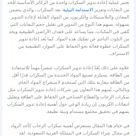
تعتبر عملية إعادة تدوير السكراب واحدة من الركائز الأساسية للحد
من النفايات وتعزيز
الاستدامة البيئية
. يعد السكراب، والذي يتضمن
المعادن والبلاستيكات والكرتون، من المواد القابلة لإعادة التدوير
بسهولة. يسهم هذا النوع من التدوير في تقليل حجم النفايات التي
تُلقى في المكبات، مما يساعد على فقدان الأراضي الطبيعية ويحد
من التلوث الناجم عن تفكيك هذه المواد. كما يُعد إعادة تدوير
السكراب خطوة فعالة نحو الحفاظ على الموارد الطبيعية من
الاستنزاف.
علاوة على ذلك يُعَدّ إعادة تدوير السكراب عنصراً مهماً للاستفادة
من الطاقة. يستلزم تصنيع المواد الجديدة من السكراب قدرًا أقل
من الطاقة مقارنة بتلك التي تُستخدم لاستخراج المواد الخام.
وبالتالي، يُسهم هذا التعاون بين شركات إعادة تدوير السكراب مثل
سكراب الرحاب والقطاع الصناعي في الحفاظ على الطاقة وتقليل
انبعاثات الكربون. إن زيادة الوعي حول أهمية إعادة تدوير السكراب
يسهم في تحقيق مجتمع مستدام وبيئة نظيفة.
في ختام هذا المقال نستعرض أهمية سكراب الرحاب كأحد الرواد
في مجال شراء السكراب في المملكة العربية السعودية. لقد